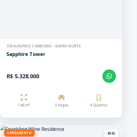
BALNEÁRIO CAMBORIÚ - BARRA NORTE
Sapphire Tower
R$ 5.328.000
146 m²
3 Vagas
4 Quartos
LANÇAMENTO
8325