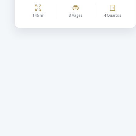
146 m²
3 Vagas
4 Quartos