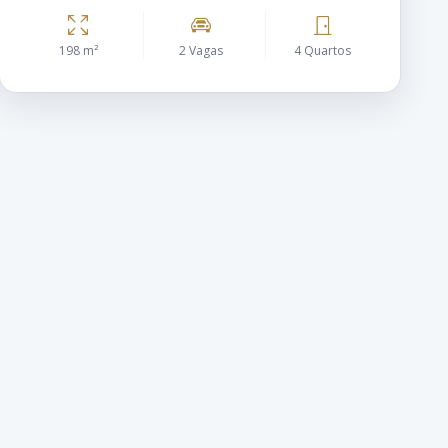
198 m²
2 Vagas
4 Quartos