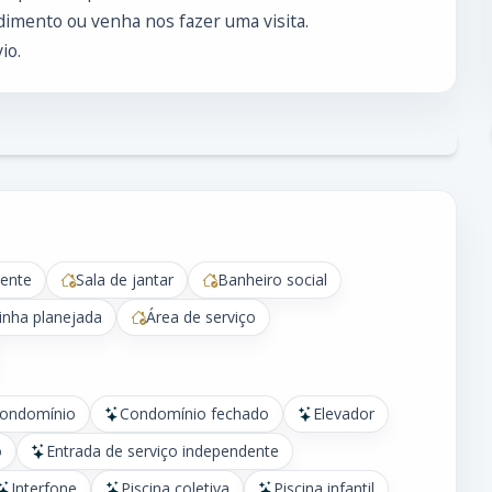
imento ou venha nos fazer uma visita.
io.
ente
Sala de jantar
Banheiro social
inha planejada
Área de serviço
condomínio
Condomínio fechado
Elevador
o
Entrada de serviço independente
Interfone
Piscina coletiva
Piscina infantil