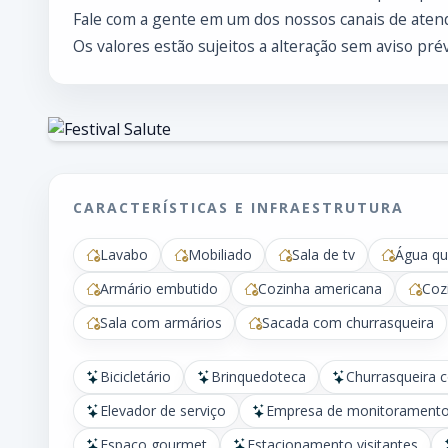
Fale com a gente em um dos nossos canais de atend
Os valores estão sujeitos a alteração sem aviso prév
CARACTERÍSTICAS E INFRAESTRUTURA
Lavabo
Mobiliado
Sala de tv
Água qu
Armário embutido
Cozinha americana
Coz
Sala com armários
Sacada com churrasqueira
Bicicletário
Brinquedoteca
Churrasqueira 
Elevador de serviço
Empresa de monitorament
Espaço gourmet
Estacionamento visitantes