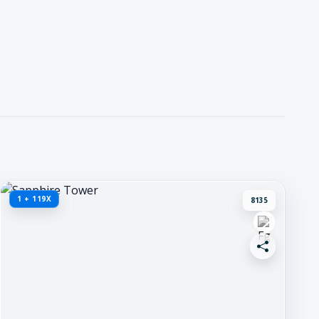
1 + 119X
8135