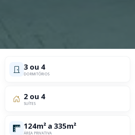
3 ou 4
DORMITÓRIOS
2 ou 4
SUÍTES
124m² a 335m²
ÁREA PRIVATIVA